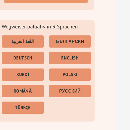
Wegweiser palliativ in 9 Sprachen
اللغة العربية
БЪЛГАРСКИ
DEUTSCH
ENGLISH
KURDÎ
POLSKI
ROMÂNĂ
РУССКИЙ
TÜRKÇE