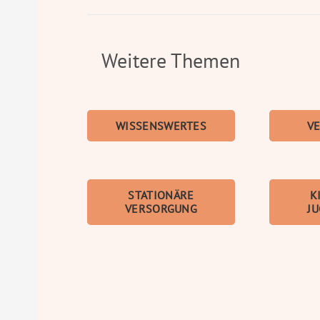
Weitere Themen
WISSENS­­WERTES
V
STATIONÄRE
K
VERSORGUNG
J