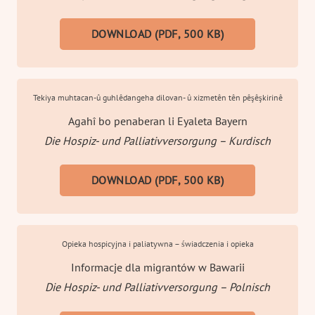
DOWNLOAD (PDF, 500 KB)
Tekiya muhtacan-û guhlêdangeha dilovan- û xizmetên tên pêşêşkirinê
Agahî bo penaberan li Eyaleta Bayern
Die Hospiz- und Palliativversorgung – Kurdisch
DOWNLOAD (PDF, 500 KB)
Opieka hospicyjna i paliatywna – świadczenia i opieka
Informacje dla migrantów w Bawarii
Die Hospiz- und Palliativversorgung – Polnisch